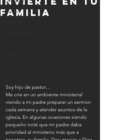
Invierte en tu
Liderazgo
familia
Stories
Historias
Emprendimiento
Politics
Politica
Soy hijo de pastor…
Me crie en un ambiente ministerial 
viendo a mi padre preparar un sermon 
cada semana y atender asuntos de la 
iglesia. En algunas ocasiones siendo 
pequeño noté que mi padre daba 
prioridad al ministerio más que a 
nosotros, su familia. Doy gracias a Dios 